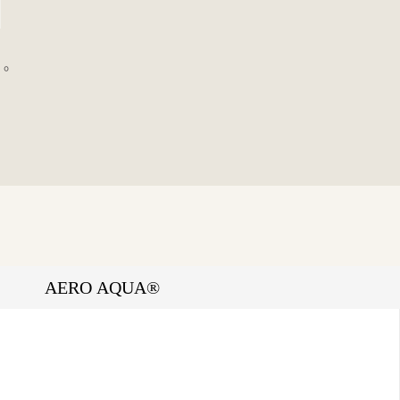
。
AERO AQUA®