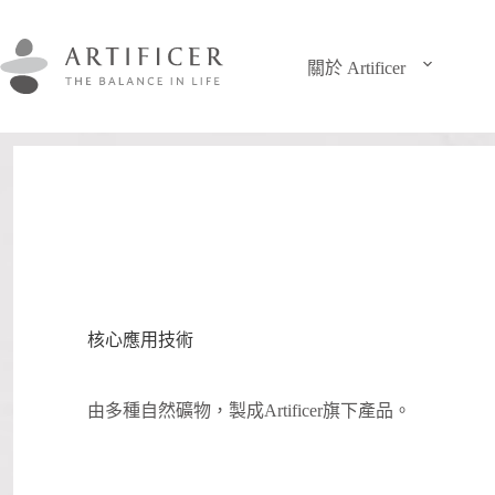
跳
至
主
關於 Artificer
要
內
容
核心應用技術
由多種自然礦物，​製成Artificer旗下產品。