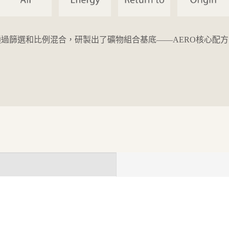
通過篩選和比例混合，研製出了礦物組合基底——AERO核心配方