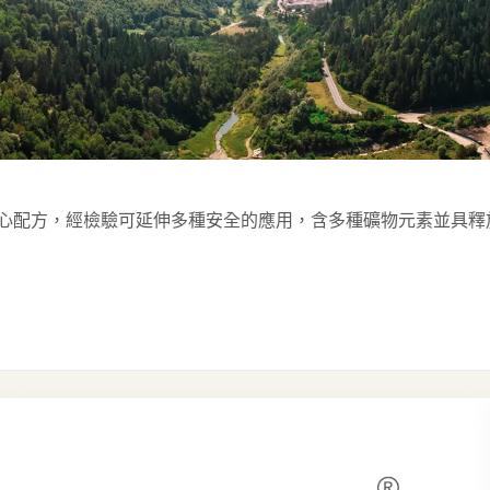
A® 核心配方，經檢驗可延伸多種安全的應用，含多種礦物元素並具