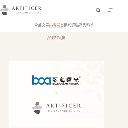
跳
至
主
要
品牌消息
全部文章
關於源點
產品科普
內
容
品牌消息