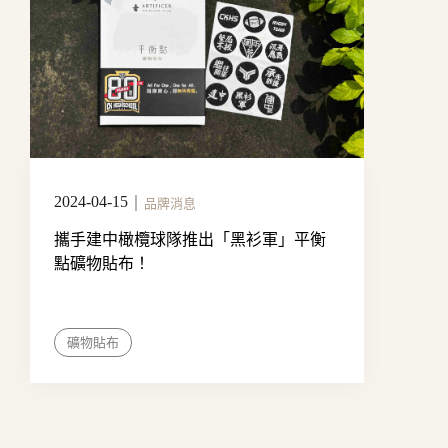
2024-04-15
｜
品牌消息
攜手建中橄欖球隊推出「黑衫軍」平衡
點礦物貼布！
礦物貼布