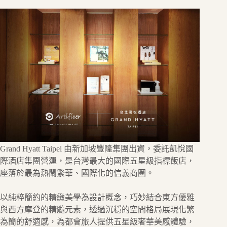
Grand Hyatt Taipei 由新加坡豐隆集團出資，委託凱悅國
際酒店集團營運，是台灣最大的國際五星級指標飯店，
座落於最為熱鬧繁華、國際化的信義商圈。
以純粹簡約的精緻美學為設計概念，巧妙結合東方優雅
與西方摩登的精髓元素，透過沉穩的空間格局展現化繁
為簡的舒適感，為都會旅人提供五星級奢華美感體驗，