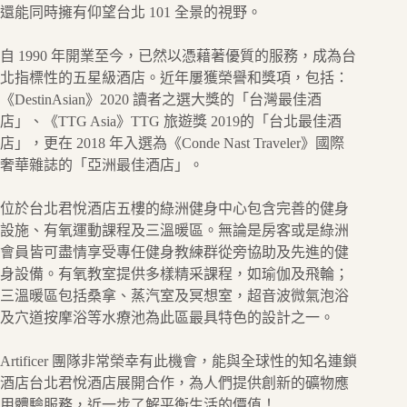
還能同時擁有仰望台北 101 全景的視野。
自 1990 年開業至今，已然以憑藉著優質的服務，成為台
北指標性的五星級酒店。近年屢獲榮譽和獎項，包括：
《DestinAsian》2020 讀者之選大獎的「台灣最佳酒
店」、《TTG Asia》TTG 旅遊獎 2019的「台北最佳酒
店」，更在 2018 年入選為《Conde Nast Traveler》國際
奢華雜誌的「亞洲最佳酒店」。
位於台北君悅酒店五樓的綠洲健身中心包含完善的健身
設施、有氧運動課程及三溫暖區。無論是房客或是綠洲
會員皆可盡情享受專任健身教練群從旁協助及先進的健
身設備。有氧教室提供多樣精采課程，如瑜伽及飛輪；
三溫暖區包括桑拿、蒸汽室及冥想室，超音波微氣泡浴
及穴道按摩浴等水療池為此區最具特色的設計之一。
Artificer 團隊非常榮幸有此機會，能與全球性的知名連鎖
酒店台北君悅酒店展開合作，為人們提供創新的礦物應
用體驗服務，近一步了解平衡生活的價值！