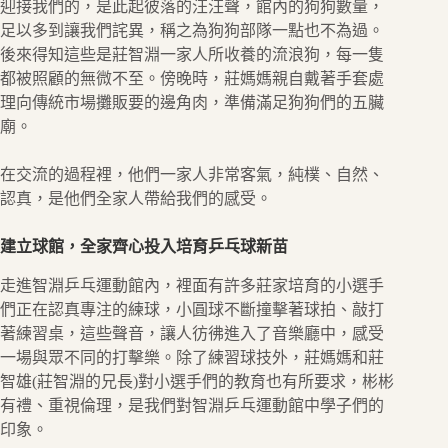
迎接我們的，是此起彼落的汪汪聲，館內的狗狗數量，
足以多到讓我們詫異，稱之為狗狗部隊一點也不為過。
後來得知這些是莊智淵一家人所收養的流浪狗，每一隻
都被照顧的無微不至。傍晚時，莊媽媽親自戴著手套處
理向傳統市場攤販要的邊角肉，準備滿足狗狗們的五臟
廟。
在交流的過程裡，他們一家人非常客氣，純樸、自然、
認真，是他們全家人帶給我們的感受。
建立球館，全家齊心投入培育乒乓球新苗
走進智淵乒乓運動館內，裡面有許多莊家培育的小選手
們正在認真專注的練球，小圓球不斷撞擊著球拍、敲打
著練習桌，這些聲音，讓人彷彿進入了音樂廳中，感受
一場與眾不同的打擊樂。除了練習球技外，莊媽媽和莊
智雄(莊智淵的兄長)對小選手們的教育也有所要求，彬彬
有禮、重視倫理，是我們對智淵乒乓運動館中學子們的
印象。