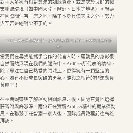
對手大多擁有相對豐沛的訓練資源，或是處於良好的職
業聯盟環境（如中國大陸、歐洲、日本等地區）。想要
在國際間佔有一席之地，除了本身具備天賦之外，努力
與辛苦是絕對少不了的。
2012年莊智淵出戰奧運，進入四強 (圖片來源：中華民國桌球協
會)
當我們在尋找能攜手合作的代言人時，運動員的身影很
自然而然浮現在我們的腦海中。Artificer所代表的精神，
除了專注在自己熱愛的領域上，更得擁有一顆堅定的
心、還有不斷成長突破的勇氣，能與之相符的非運動員
莫屬了！
在長期觀察與了解運動相關訊息之後，團隊直覺地選擇
莊智淵與許淑淨，兩位正在實踐Artificer精神的職業運動
員。在聯繫了莊智淵一家人後，團隊成員啟程前往高雄
拜訪。