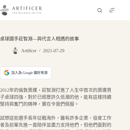
跳
至
主
要
內
容
桌球國手莊智淵—與代言人相遇的故事
Artificer
2021-07-29
加入為 Google 偏好來源
2012年的倫敦奧運，莊智淵打進了人生中首次的奧運男
子桌球四強，對於已經歷許久低潮的他，能有這樣持續
堅持與奮鬥的精神，實在令我們佩服。
試想這些選手長年征戰海外，雖有許多企業、協會工作
者及前輩先進一直陪伴並盡力支持他們，但他們面對的