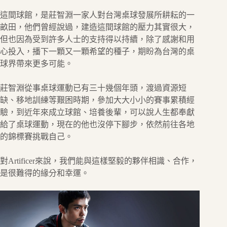
這間球館，是莊智淵一家人對台灣桌球發展所耕耘的一
畝田，他們曾經說過，建造這間球館的壓力其實很大，
但也因為受到許多人士的支持得以持續，除了感謝和用
心投入，播下一顆又一顆希望的種子，期盼為台灣的桌
球界帶來更多可能。
莊智淵從事桌球運動已有三十幾個年頭，渡過資源短
缺、移地訓練等艱困時期，參加大大小小的賽事累積經
驗，到近年來成立球館、培養後輩，可以說人生都奉獻
給了桌球運動，現在的他也沒停下腳步，依然前往各地
的錦標賽挑戰自己。
對Artificer來說，我們能與這樣堅毅的夥伴相識、合作，
是很難得的緣分和幸運。