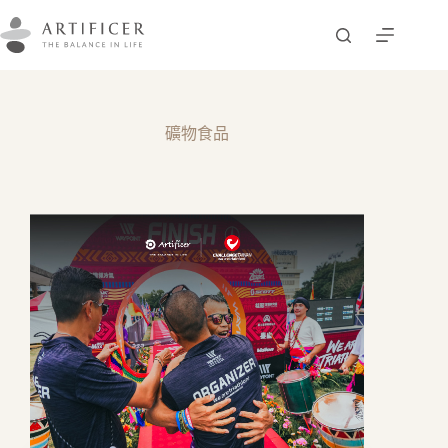
跳
至
主
要
內
容
礦物食品