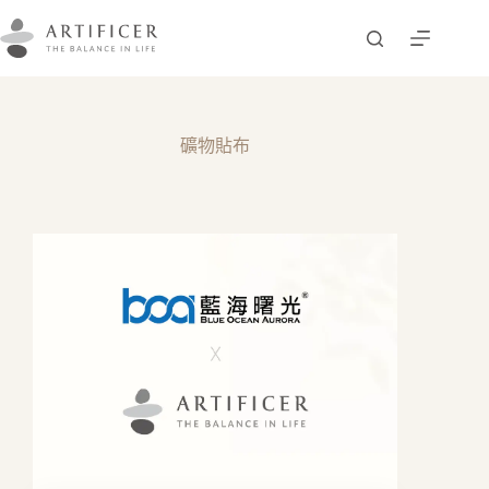
跳
至
主
要
內
容
礦物貼布