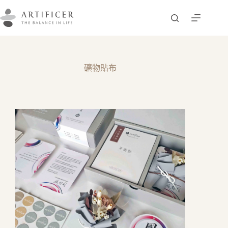
跳
至
主
要
內
容
礦物貼布