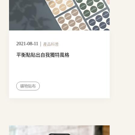
2021-08-11
｜
產品科普
平衡點貼出自我獨特風格
礦物貼布