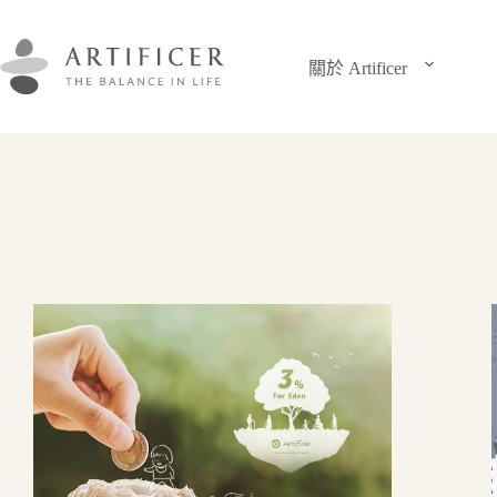
跳
至
主
關於 Artificer
要
內
容