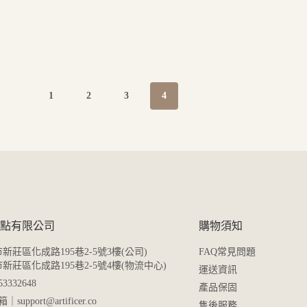
1
2
3
4
er 源點有限公司
購物須知
市新莊區化成路195巷2-5號3樓(公司)
FAQ常見問題
北市新莊區化成路195巷2-5號4樓(物流中心)
運送資訊
332648
產品保固
箱｜
support@artificer.co
售後服務